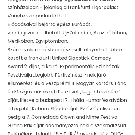
színházaiban – jelenleg a frankfurti Tigerpalast
Varieté színpadán látható.
Előadásaival bejárta egész Európát,
vendégszerepelhetett Új-Zélandon, Ausztráliában,
Mexikóban, Egyiptomban.
Számos elismerésben részesült: elnyerte többek
között a frankfurti United Slapstick Comedy
Award 2. díját, a kairói Experimentális Színházak
Fesztiválja „Legjobb Férfiszínész”-nek járó
elismerést, és a veszprémi II. Magyar Kortárs Tánc
és Mozgásművészeti Fesztivál „Legjobb színész”
díját, illetve a budapesti 7. Thália Humorfesztiválon
a Legjobb Kabaré Előadó díjat. Ez év áprilisában
pedig a 7. Comediada Clown and Mime Festival
Grand Prix díját adományozta neki a szakmai zsűri.
Belépőjegy: felnőtt: 15,- EUR // gyerek, diák, DUG-