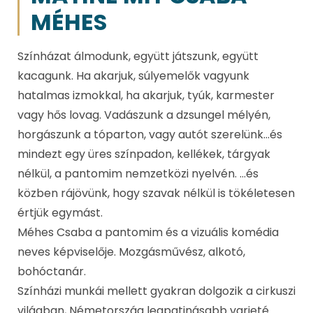
MÉHES
Színházat álmodunk, együtt játszunk, együtt
kacagunk. Ha akarjuk, súlyemelők vagyunk
hatalmas izmokkal, ha akarjuk, tyúk, karmester
vagy hős lovag. Vadászunk a dzsungel mélyén,
horgászunk a tóparton, vagy autót szerelünk…és
mindezt egy üres színpadon, kellékek, tárgyak
nélkül, a pantomim nemzetközi nyelvén. …és
közben rájövünk, hogy szavak nélkül is tökéletesen
értjük egymást.
Méhes Csaba a pantomim és a vizuális komédia
neves képviselője. Mozgásművész, alkotó,
bohóctanár.
Színházi munkái mellett gyakran dolgozik a cirkuszi
világban, Németország legpatinásabb varieté