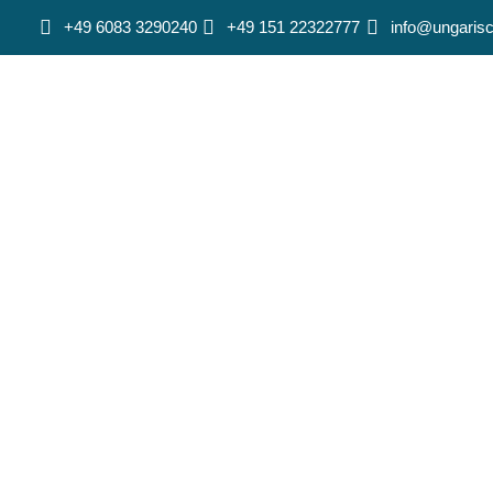
+49 6083 3290240
+49 151 22322777
info@ungarisc