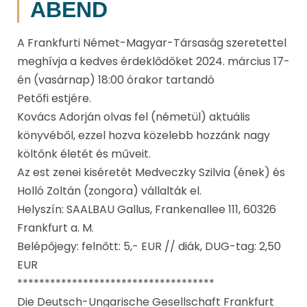
ABEND
A Frankfurti Német-Magyar-Társaság szeretettel
meghívja a kedves érdeklődőket 2024. március 17-
én (vasárnap) 18:00 órakor tartandó
Petőfi estjére.
Kovács Adorján olvas fel (németül) aktuális
könyvéből, ezzel hozva közelebb hozzánk nagy
költőnk életét és műveit.
Az est zenei kiséretét Medveczky Szilvia (ének) és
Holló Zoltán (zongora) vállalták el.
Helyszín: SAALBAU Gallus, Frankenallee 111, 60326
Frankfurt a. M.
Belépőjegy: felnőtt: 5,- EUR // diák, DUG-tag: 2,50
EUR
************************************
Die Deutsch-Ungarische Gesellschaft Frankfurt